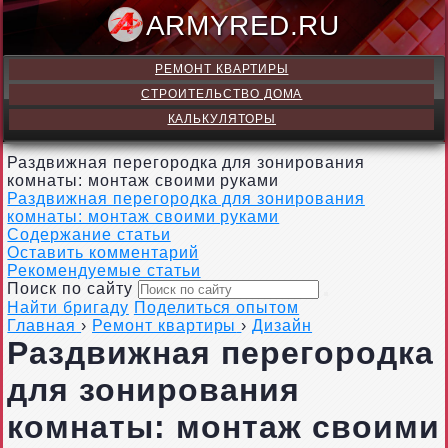
ARMY
РЕМОНТ КВАРТИРЫ
СТРОИТЕЛЬСТВО ДОМА
КАЛЬКУЛЯТОРЫ
Раздвижная перегородка для зонирования
комнаты: монтаж своими руками
Раздвижная перегородка для зонирования
комнаты: монтаж своими руками
Содержание статьи
Оставить комментарий
Рекомендуемые статьи
Поиск по сайту
Найти бригаду
Поделиться опытом
Главная
›
Ремонт квартиры
›
Дизайн
Раздвижная перегородка
для зонирования
комнаты: монтаж своими