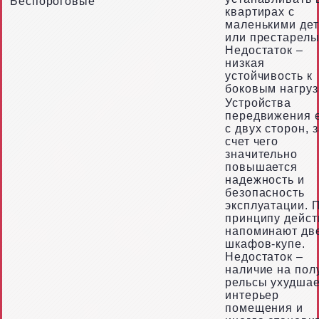
Беспороговые
квартирах с
маленькими де
или престарелы
Недостаток –
низкая
устойчивость к
боковым нагруз
Устройства
передвижения 
с двух сторон, 
счет чего
значительно
повышается
надежность и
безопасность
эксплуатации. 
принципу дейст
напоминают дв
шкафов-купе.
Недостаток –
наличие на пол
рельсы ухудшае
интерьер
помещения и