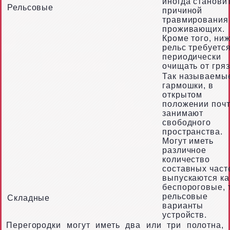
иногда станови
Рельсовые
причиной
травмирования
проживающих.
Кроме того, ни
рельс требуетс
периодически
очищать от гряз
Так называемы
гармошки, в
открытом
положении почт
занимают
свободного
пространства.
Могут иметь
различное
количество
составных част
выпускаются ка
беспороговые, 
рельсовые
Складные
варианты
устройств.
Перегородки могут иметь два или три полотна,