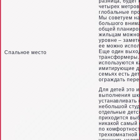
разница, будет 
четырех метров
глобальные про
Мы советуем на
большого внима
общей планиро
жильцам можно 
уровне – замет
ее можно испол
Еще один выход
Спальное место
трансформеры. 
используются к
имитирующие д
семьях есть дет
ограждать пере
Для детей это 
выполнения шко
устанавливать 
небольшой студ
отдельные детс
приходится выб
никакой самый 
по комфортност
трехкомнатной 