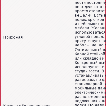
нести постоянну
не отделяют от
просто ставитс
вешалки. Есть 
полок, крючков
и небольших п
мебели. Желанн
использоваться
угловой пенал.
Прихожая
присутствует н
небольшие, но 
Оптимальный ва
барной стойкой
или складной и
Конкретный выбо
используется с
студии гости. 
устанавливать 
размерам, но ф
стационарной г
мобильные пане
электрическими
расположено ок
подоконник и п
полки. Но надо
Кухня и обеденная зона