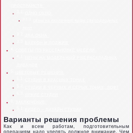
ПРОСТРАНСТВ
ОДНО ОКНО
ЦЕНЫ НА РАЗЛИЧНЫЕ ВИДЫ СВЕТОДИОДНЫХ
ЛЕНТ
ДВА ОКНА
БАЛКОН И ЛОДЖИЯ
СОВЕТЫ ПО РАССТАНОВКЕ МЕБЕЛИ
ЦЕНЫ НА МОДЕЛЬНЫЙ РЯД РАСКЛАДНЫХ
ДИВАНОВ
ЦВЕТОВЫЕ РЕШЕНИЯ
СТУДИИ В КРАСНЫХ ТОНАХ
СТУДИИ В ЧЕРНЫХ И СЕРЫХ ТОНАХ, ЛОФТ
ЯРКИЕ СТУДИИ
ЗАКЛЮЧЕНИЕ
ВИДЕО – ДИЗАЙН СТУДИИ
Варианты решения проблемы
Как и всем работам, подготовительным
операциям надо уделять должное внимание. Чем