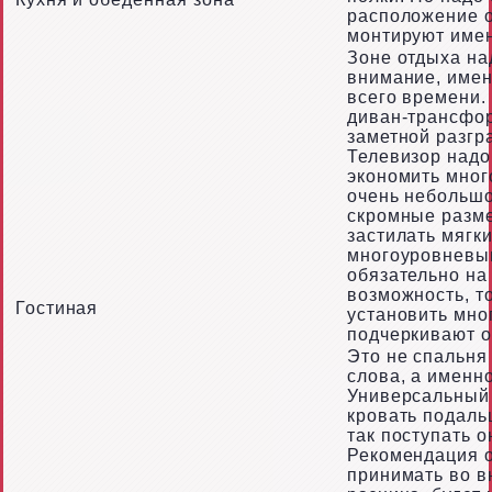
расположение о
монтируют имен
Зоне отдыха на
внимание, имен
всего времени.
диван-трансфор
заметной разгр
Телевизор надо
экономить много
очень небольшо
скромные разме
застилать мягк
многоуровневы
обязательно на 
возможность, т
Гостиная
установить мно
подчеркивают 
Это не спальня
слова, а именн
Универсальный 
кровать подаль
так поступать о
Рекомендация о
принимать во в