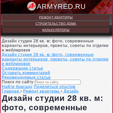
ARMY
РЕМОНТ КВАРТИРЫ
СТРОИТЕЛЬСТВО ДОМА
КАЛЬКУЛЯТОРЫ
Дизайн студии 28 кв. м: фото, современные
варианты интерьеров, проекты, советы по отделке
и меблировке
Дизайн студии 28 кв. м: фото, современные
варианты интерьеров, проекты, советы по отделке
и меблировке
Содержание статьи
Оставить комментарий
Рекомендуемые статьи
Поиск по сайту
Найти бригаду
Поделиться опытом
Главная
›
Ремонт квартиры
›
Дизайн
Дизайн студии 28 кв. м:
фото, современные