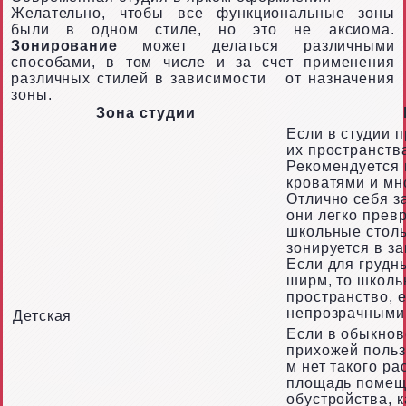
Желательно, чтобы все функциональные зоны
были в одном стиле, но это не аксиома.
Зонирование
может делаться различными
способами, в том числе и за счет применения
различных стилей в зависимости
от назначения
зоны.
Зона студии
Если в студии 
их пространств
Рекомендуется
кроватями и м
Отлично себя 
они легко прев
школьные столы
зонируется в з
Если для грудн
ширм, то школь
пространство, 
непрозрачными
Детская
Если в обыкнов
прихожей пользу
м нет такого р
площадь помещ
обустройства, 