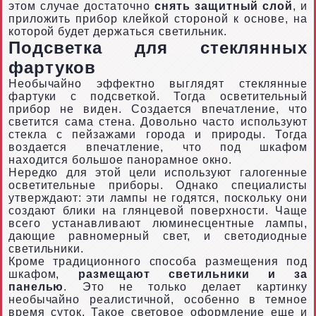
этом случае достаточно
снять защитный слой
, и
приложить прибор клейкой стороной к основе, на
которой будет держаться светильник.
Подсветка для стеклянных
фартуков
Необычайно эффектно выглядят стеклянные
фартуки с подсветкой. Тогда осветительный
прибор не виден. Создается впечатление, что
светится сама стена. Довольно часто используют
стекла с пейзажами города и природы. Тогда
воздается впечатление, что под шкафом
находится большое панорамное окно.
Нередко для этой цели используют галогенные
осветительные приборы. Однако специалисты
утверждают: эти лампы не годятся, поскольку они
создают блики на глянцевой поверхности. Чаще
всего устанавливают люминесцентные лампы,
дающие равномерный свет, и светодиодные
светильники.
Кроме традиционного способа размещения под
шкафом,
размещают светильники и за
панелью
. Это не только делает картинку
необычайно реалистичной, особенно в темное
время суток. Такое световое оформление еще и