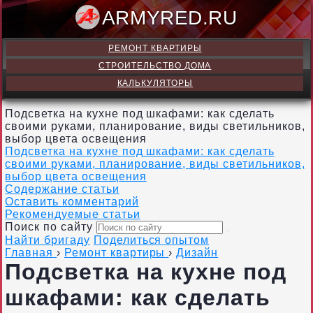
ARMY
РЕМОНТ КВАРТИРЫ
СТРОИТЕЛЬСТВО ДОМА
КАЛЬКУЛЯТОРЫ
Подсветка на кухне под шкафами: как сделать
своими руками, планирование, виды светильников,
выбор цвета освещения
Подсветка на кухне под шкафами: как сделать
своими руками, планирование, виды светильников,
выбор цвета освещения
Содержание статьи
Оставить комментарий
Рекомендуемые статьи
Поиск по сайту
Найти бригаду
Поделиться опытом
Главная
›
Ремонт квартиры
›
Дизайн
Подсветка на кухне под
шкафами: как сделать