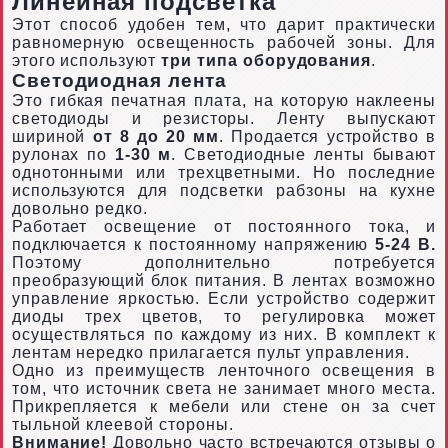
Линейная подсветка
Этот способ удобен тем, что дарит практически
равномерную освещенность рабочей зоны. Для
этого используют
три типа оборудования
.
Светодиодная лента
Это гибкая печатная плата, на которую наклеены
светодиоды и резисторы. Ленту выпускают
шириной
от 8 до 20 мм
. Продается устройство в
рулонах по
1-30 м
. Светодиодные ленты бывают
однотонными или трехцветными. Но последние
используются для подсветки рабзоны на кухне
довольно редко.
Работает освещение от постоянного тока, и
подключается к постоянному напряжению
5-24 В.
Поэтому дополнительно потребуется
преобразующий блок питания. В лентах возможно
управление яркостью. Если устройство содержит
диоды трех цветов, то регулировка может
осуществляться по каждому из них. В комплект к
лентам нередко прилагается пульт управления.
Одно из преимуществ ленточного освещения в
том, что источник света не занимает много места.
Прикрепляется к мебели или стене он за счет
тыльной клеевой стороны.
Внимание!
Довольно часто встречаются отзывы о